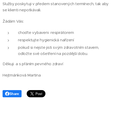
Služby poskytuji v předem stanovených termínech, tak aby
se klienti nepotkávali.
Žádám Vás:
choďte vybaveni respirátorem
respektujte hygienická nařízení
pokud si nejste jisti svým zdravotním stavem,
odložte své ošetření na pozdější dobu.
Děkuji a s přáním pevného zdraví
Hejtmánková Martina
Share