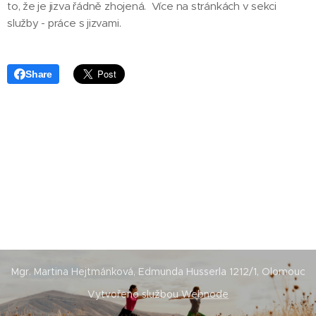
to, že je jizva řádně zhojená. Více na stránkách v sekci
služby - práce s jizvami.
Share
Mgr. Martina Hejtmánková, Edmunda Husserla 1212/1, Olomouc
Vytvořeno službou
Webnode