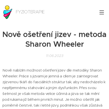
FYZIOTERAPIE
Nově ošetření jizev - metoda
Sharon Wheeler
11.06.2023
Nově nabízím možnost ošetření jizev dle metodiky Sharon
Wheeler. Práce s jizvami je jemná a cílem je zaintegrovat
zjizvenou tkáň do fasciálních struktur tak, aby nedocházelo k
nepříjemnému stahování a jiným dysfunkcím. Přes svou
šetrnost je však metoda velice účinná a jizva se tak mění
pod rukama již během prvních minut. Je možno ošetřit jak
poměrně čerstvé, tak i letité jizvy, podmínkou však zůstává